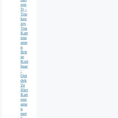
een
D –
Top
keu
zes
Top
Katt
enn
ame
n
Brit
se
Kort
haar
:
Ont
dek
Ze
Hier
Katt
enn
ame
n
met