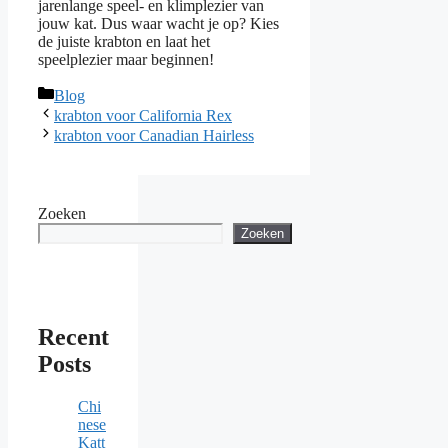
jarenlange speel- en klimplezier van
jouw kat. Dus waar wacht je op? Kies
de juiste krabton en laat het
speelplezier maar beginnen!
Categories
Blog
krabton voor California Rex
krabton voor Canadian Hairless
Zoeken
Zoeken
Recent
Posts
Chi
nese
Katt