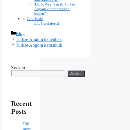
5. Waar kan ik Turkse
Angora kattenbrokken
kopen?
Conclusie
Gerelateerd
Categories
Blog
Turkse Angora kattenbak
Turkse Angora kattenluik
Zoeken
Zoeken
Recent
Posts
Chi
nese