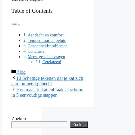
Table of Contents
Aandacht en comfort
Temperatuur en geluid
Gezondheidsproblemen
Conclusie
Meest gestelde vragen
Gerelateerd
Categories
Blog
10 Schattige tekenen dat je kat zich
aan jou heeft gehecht
Hoe maak je kattenbraaksel schoon
in 5 eenvoudige stappen
Zoeken
Zoeken